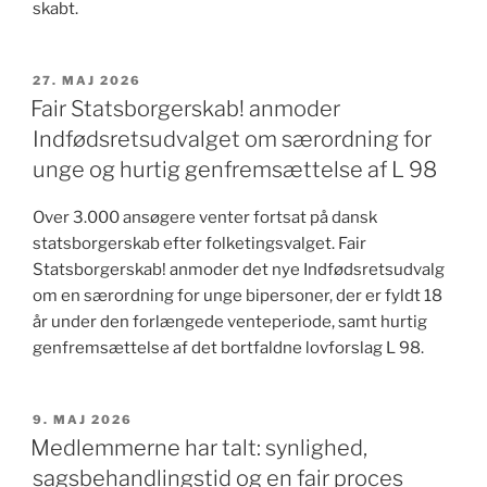
skabt.
UDGIVET
27. MAJ 2026
DEN
Fair Statsborgerskab! anmoder
Indfødsretsudvalget om særordning for
unge og hurtig genfremsættelse af L 98
Over 3.000 ansøgere venter fortsat på dansk
statsborgerskab efter folketingsvalget. Fair
Statsborgerskab! anmoder det nye Indfødsretsudvalg
om en særordning for unge bipersoner, der er fyldt 18
år under den forlængede venteperiode, samt hurtig
genfremsættelse af det bortfaldne lovforslag L 98.
UDGIVET
9. MAJ 2026
DEN
Medlemmerne har talt: synlighed,
sagsbehandlingstid og en fair proces