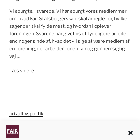
Vi spurgte. I svarede. Vi har spurgt vores medlemmer
om, hvad Fair Statsborgerskab! skal arbejde for, hvilke
sager der skal fylde mest, og hvordan I oplever
foreningen. Svarene har givet os et tydeligere billede
end nogensinde af, hvad det vil sige at være medlem af
en forening, der arbejder for en fair og gennemsigtig
vej …
“Medlemmerne
Læs videre
har
talt:
synlighed,
sagsbehandlingstid
og
privatlivspolitik
en
fair
cookiepolitik
proces”