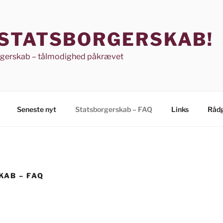
 STATSBORGERSKAB!
rgerskab – tålmodighed påkrævet
Seneste nyt
Statsborgerskab – FAQ
Links
Rådg
AB – FAQ