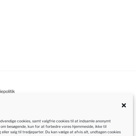
epolitik
tatsborgerskab på denne
ødvendige cookies, samt valgfrie cookies til at indsamle anonymt
til at opdatere siden når der
 om besøgende, kun for at forbedre vores hjemmeside, ikke til
er vedligeholdt med frivillig kraft.
eller salg til tredjeparter. Du kan vælge at afvis alt, undtagen cookies