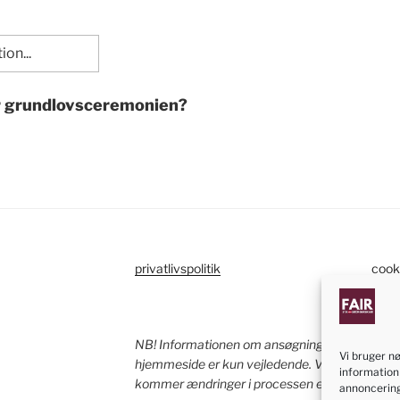
r grundlovsceremonien?
privatlivspolitik
cooki
NB! Informationen om ansøgningen af dansk s
Vi bruger n
hjemmeside er kun vejledende. Vi bestræber os 
information
kommer ændringer i processen eller loven. Siden 
annoncering 