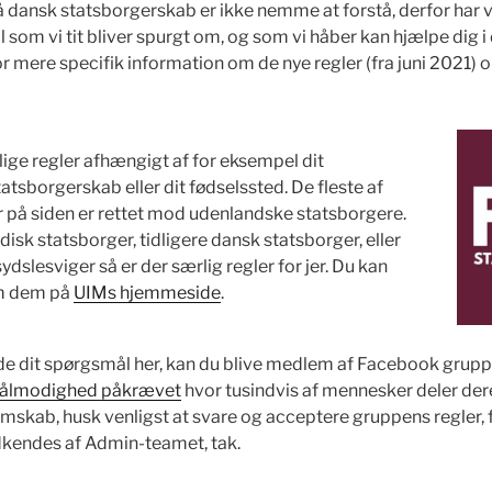
å dansk statsborgerskab er ikke nemme at forstå, derfor har 
som vi tit bliver spurgt om, og som vi håber kan hjælpe dig i d
r mere specifik information om de nye regler (fra juni 2021) 
lige regler afhængigt af for eksempel dit
tsborgerskab eller dit fødselssted. De fleste af
 på siden er rettet mod udenlandske statsborgere.
disk statsborger, tidligere dansk statsborger, eller
dslesviger så er der særlig regler for jer. Du kan
m dem på
UIMs hjemmeside
.
nde dit spørgsmål her, kan du blive medlem af Facebook grup
 tålmodighed påkrævet
hvor tusindvis af mennesker deler der
ab, husk venligst at svare og acceptere gruppens regler, f
endes af Admin-teamet, tak.