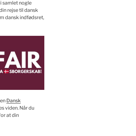
vi samlet nogle
in rejse til dansk
om dansk indfødsret,
pen
Dansk
es viden. Når du
or at din