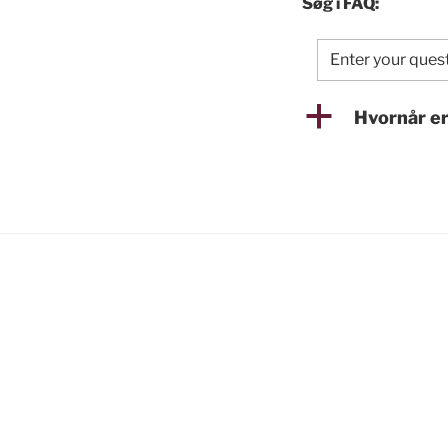
Søg i FAQ:
a
Hvornår e