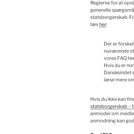
Reglerne for at opn
generelle spørgsmål 
statsborgerskab. Fo
læs
her
.
Der er forskel
nuværende sta
vores FAQ her
Hvis du er nor
Dansksindet sy
læse mere o
Hvis du ikke kan fi
statsborgerskab –
anmoder om medlemsk
anmodning kan godk