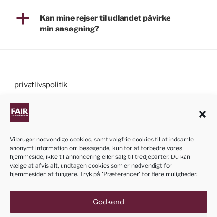
a
Kan mine rejser til udlandet påvirke
min ansøgning?
privatlivspolitik
cookiepolitik
Vi bruger nødvendige cookies, samt valgfrie cookies til at indsamle
anonymt information om besøgende, kun for at forbedre vores
NB! Informationen om ansøgningen af dansk
hjemmeside, ikke til annoncering eller salg til tredjeparter. Du kan
statsborgerskab på denne hjemmeside er kun
vælge at afvis alt, undtagen cookies som er nødvendigt for
hjemmesiden at fungere. Tryk på 'Præferencer' for flere muligheder.
vejledende. Vi bestræber os til at opdatere siden når
der kommer ændringer i processen eller loven. Siden
er vedligeholdt med frivillig kraft.
Godkend