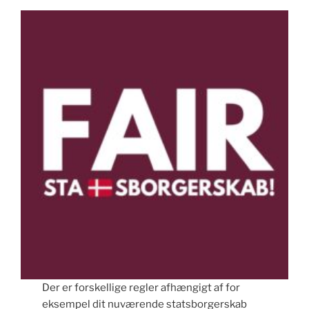
Der er forskellige regler afhængigt af for
eksempel dit nuværende statsborgerskab