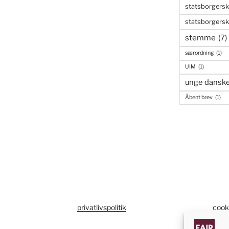
statsborgers
statsborgers
stemme
(7)
særordning
(1)
UIM
(1)
unge dansk
Åbent brev
(1)
privatlivspolitik
cooki