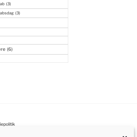
kab
(3)
kabsdag
(3)
ere
(6)
epolitik