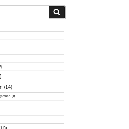
Søg
2)
)
n
(14)
gerskab
(1)
(10)