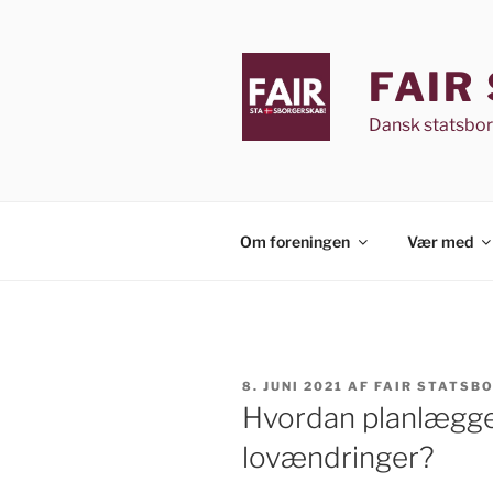
Videre
til
indhold
FAIR
Dansk statsbo
Om foreningen
Vær med
UDGIVET
8. JUNI 2021
AF
FAIR STATSB
DEN
Hvordan planlægger
lovændringer?