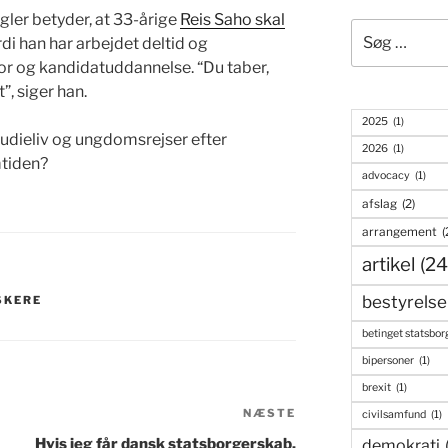
er betyder, at 33-årige
Reis Saho skal
Søg
ordi han har arbejdet deltid og
efter:
r og kandidatuddannelse. “Du taber,
”, siger han.
2025
(1)
udieliv og ungdomsrejser efter
2026
(1)
mtiden?
advocacy
(1)
afslag
(2)
arrangement
(
artikel
(24
bestyrelse
SKERE
betinget statsbor
bipersoner
(1)
brexit
(1)
NÆSTE
Næste
civilsamfund
(1)
indlæg
Hvis jeg får dansk statsborgerskab,
demokrati