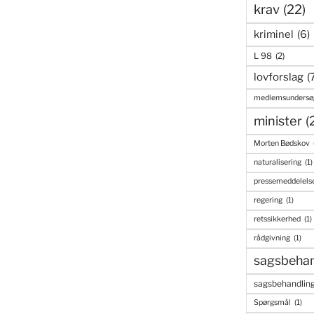
krav
(22)
kriminel
(6)
L 98
(2)
lovforslag
(
medlemsundersø
minister
(
Morten Bødskov
naturalisering
(1)
pressemeddelels
regering
(1)
retssikkerhed
(1)
rådgivning
(1)
sagsbehan
sagsbehandling
Spørgsmål
(1)