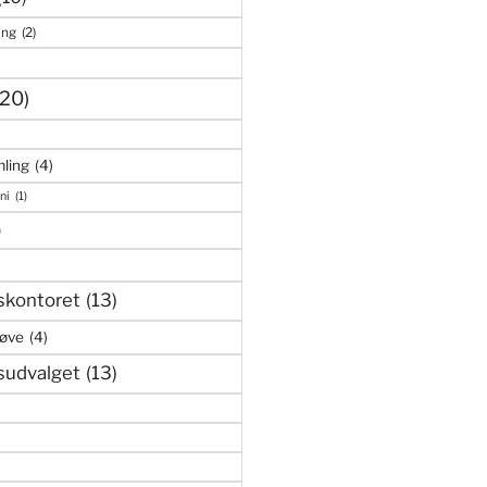
ing
(2)
(20)
ling
(4)
ni
(1)
)
skontoret
(13)
røve
(4)
sudvalget
(13)