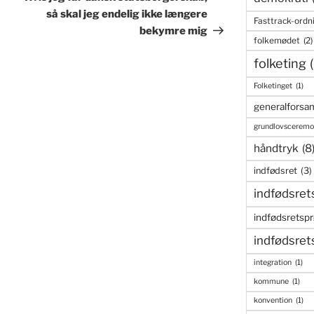
så skal jeg endelig ikke længere
Fasttrack-ordn
bekymre mig
folkemødet
(2)
folketing
Folketinget
(1)
generalforsam
grundlovsceremo
håndtryk
(8
indfødsret
(3)
indfødsret
indfødsretsp
indfødsret
integration
(1)
kommune
(1)
konvention
(1)