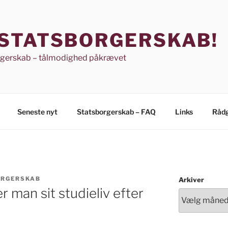
 STATSBORGERSKAB!
rgerskab – tålmodighed påkrævet
Seneste nyt
Statsborgerskab – FAQ
Links
Rådg
ORGERSKAB
Arkiver
 man sit studieliv efter