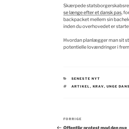
Skærpede statsborgerskabsregl
se længe efter et dansk pas
, f
backpacket mellem sin bachelo
inden du overhovedet er startet
Hvordan planlægger man sit st
potentielle lovændringer i fre
KATEGORIER
SENESTE NYT
TAGS
ARTIKEL
,
KRAV
,
UNGE DAN
Indlægsnavigation
Forrige
FORRIGE
indlæg
Offentlig protest mod den nye