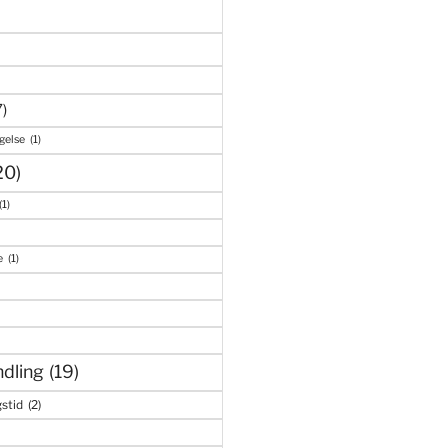
7)
gelse
(1)
20)
(1)
e
(1)
dling
(19)
stid
(2)