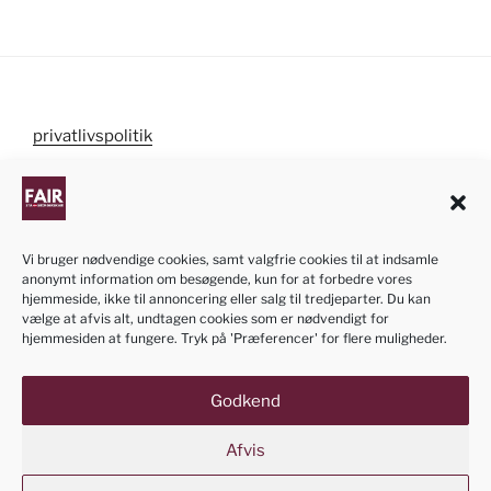
privatlivspolitik
cookiepolitik
Vi bruger nødvendige cookies, samt valgfrie cookies til at indsamle
anonymt information om besøgende, kun for at forbedre vores
NB! Informationen om ansøgningen af dansk
hjemmeside, ikke til annoncering eller salg til tredjeparter. Du kan
statsborgerskab på denne hjemmeside er kun
vælge at afvis alt, undtagen cookies som er nødvendigt for
vejledende. Vi bestræber os til at opdatere siden når
hjemmesiden at fungere. Tryk på 'Præferencer' for flere muligheder.
der kommer ændringer i processen eller loven. Siden
er vedligeholdt med frivillig kraft.
Godkend
Afvis