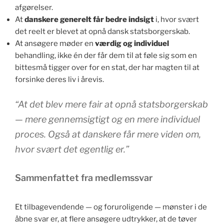
afgørelser.
At
danskere generelt får bedre indsigt
i, hvor svært
det reelt er blevet at opnå dansk statsborgerskab.
At ansøgere møder en
værdig og individuel
behandling, ikke én der får dem til at føle sig som en
bittesmå tigger over for en stat, der har magten til at
forsinke deres liv i årevis.
“At det blev mere fair at opnå statsborgerskab
— mere gennemsigtigt og en mere individuel
proces. Også at danskere får mere viden om,
hvor svært det egentlig er.”
Sammenfattet fra medlemssvar
Et tilbagevendende — og foruroligende — mønster i de
åbne svar er, at flere ansøgere udtrykker, at de tøver