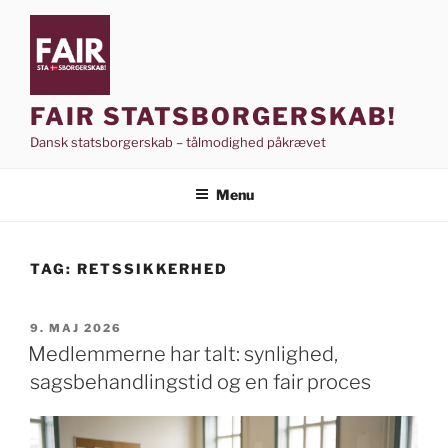
Videre
til
indhold
FAIR STATSBORGERSKAB!
Dansk statsborgerskab – tålmodighed påkrævet
Menu
TAG:
RETSSIKKERHED
UDGIVET
9. MAJ 2026
DEN
Medlemmerne har talt: synlighed,
sagsbehandlingstid og en fair proces