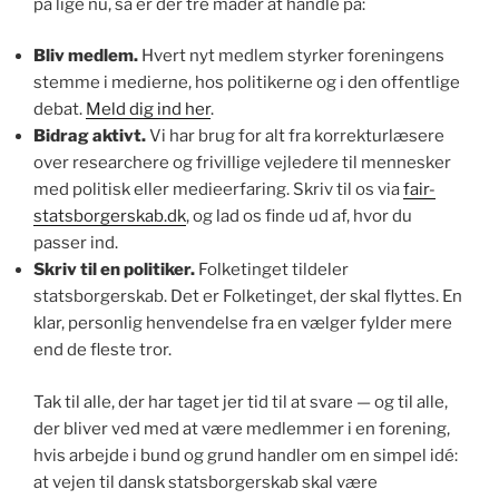
på lige nu, så er der tre måder at handle på:
Bliv medlem.
Hvert nyt medlem styrker foreningens
stemme i medierne, hos politikerne og i den offentlige
debat.
Meld dig ind her
.
Bidrag aktivt.
Vi har brug for alt fra korrekturlæsere
over researchere og frivillige vejledere til mennesker
med politisk eller medieerfaring. Skriv til os via
fair-
statsborgerskab
.dk
, og lad os finde ud af, hvor du
passer ind.
Skriv til en politiker.
Folketinget tildeler
statsborgerskab. Det er Folketinget, der skal flyttes. En
klar, personlig henvendelse fra en vælger fylder mere
end de fleste tror.
Tak til alle, der har taget jer tid til at svare — og til alle,
der bliver ved med at være medlemmer i en forening,
hvis arbejde i bund og grund handler om en simpel idé:
at vejen til dansk statsborgerskab skal være