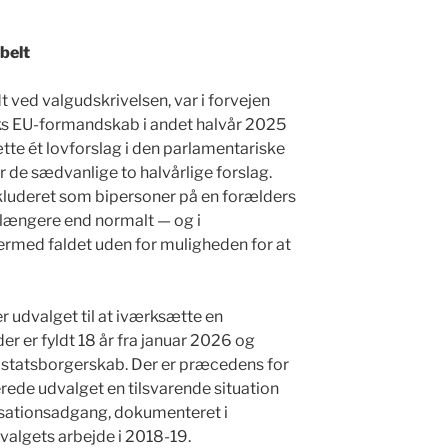
belt
t ved valgudskrivelsen, var i forvejen
ks EU-formandskab i andet halvår 2025
tte ét lovforslag i den parlamentariske
 de sædvanlige to halvårlige forslag.
inkluderet som bipersoner på en forælders
 længere end normalt — og i
dermed faldet uden for muligheden for at
r udvalget til at iværksætte en
er er fyldt 18 år fra januar 2026 og
statsborgerskab. Der er præcedens for
rede udvalget en tilsvarende situation
sationsadgang, dokumenteret i
valgets arbejde i 2018-19.