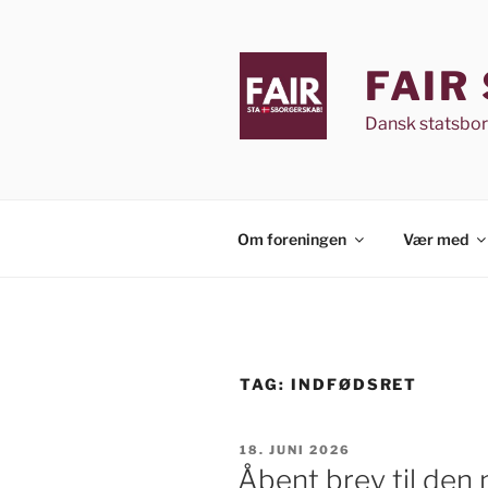
Videre
til
indhold
FAIR
Dansk statsbo
Om foreningen
Vær med
TAG:
INDFØDSRET
UDGIVET
18. JUNI 2026
DEN
Åbent brev til den 