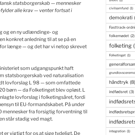
brexit
(1)
dansk statsborgerskab — mennesker
civilsamfund
(1)
fylder alle krav — venter fortsat i
demokrati
Fasttrack-ordn
ng og en ny udlændinge- og
folkemødet
(2)
en konkret anledning til at se på en
folketing
lt for længe — og det har vi netop skrevet
Folketinget
(1)
generalforsam
inisteriet som udgangspunkt haft
grundlovsceremo
m statsborgerskab ved naturalisation
håndtryk
(8
faldt lovforslag L 98 — som omfattede
0 børn — da Folketinget blev opløst. L
indfødsret
(3)
nlagte lovforslag i folketingsåret, fordi
indfødsret
f hensyn til EU-formandskabet. På under
mennesker fra forsigtig forventning til
indfødsretsp
en står stadig ved magt.
indfødsret
integration
(1)
t er vigtigt for os at sige tydeligt. De