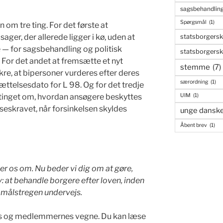
sagsbehandling
Spørgsmål
(1)
 om tre ting. For det første at
ger, der allerede ligger i kø, uden at
statsborgers
e — for sagsbehandling og politisk
statsborgers
 For det andet at fremsætte et nyt
stemme
(7)
ikre, at bipersoner vurderes efter deres
særordning
(1)
ættelsesdato for L 98. Og for det tredje
etinget om, hvordan ansøgere beskyttes
UIM
(1)
seskravet, når forsinkelsen skyldes
unge dansk
Åbent brev
(1)
er os om. Nu beder vi dig om at gøre,
: at behandle borgere efter loven, inden
te målstregen undervejs.
ens og medlemmernes vegne. Du kan læse