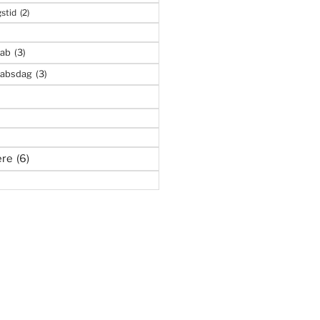
stid
(2)
kab
(3)
kabsdag
(3)
ere
(6)