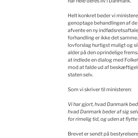
har hele deres liv i Danmark.
Helt konkret beder vi ministeren
genoptage behandlingen af de sa
afvente en ny indfødsretsaftal
forhandling er ikke det samme.
lovforslag hurtigst muligt og s
alder på den oprindelige frems
at indlede en dialog med Folk
mod at falde ud af beskæftigel
staten selv.
Som vi skriver til ministeren:
Vi har gjort, hvad Danmark bed
hvad Danmark beder af sig selv
for rimelig tid, og uden at flyt
Brevet er sendt på bestyrels