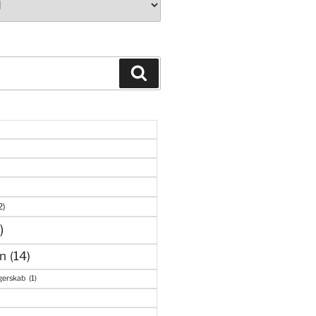
Søg
2)
)
n
(14)
gerskab
(1)