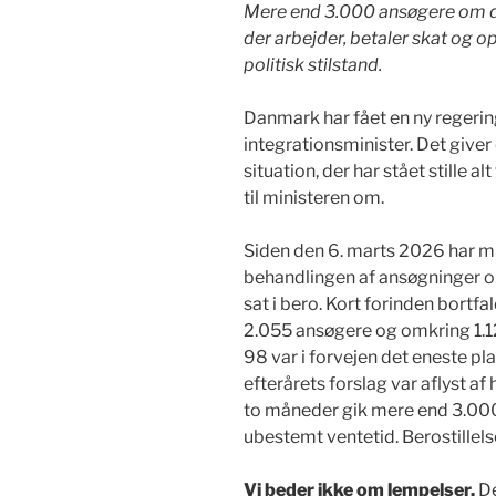
Mere end 3.000 ansøgere om 
der arbejder, betaler skat og op
politisk stilstand.
Danmark har fået en ny regeri
integrationsminister. Det giver 
situation, der har stået stille a
til ministeren om.
Siden den 6. marts 2026 har m
behandlingen af ansøgninger o
sat i bero. Kort forinden bort
2.055 ansøgere og omkring 1.12
98 var i forvejen det eneste pla
efterårets forslag var aflyst a
to måneder gik mere end 3.000 
ubestemt ventetid. Berostillels
Vi beder ikke om lempelser.
De