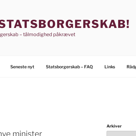
 STATSBORGERSKAB!
rgerskab – tålmodighed påkrævet
Seneste nyt
Statsborgerskab – FAQ
Links
Rådg
Arkiver
nye minister