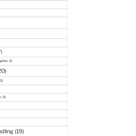
7)
gelse
(1)
20)
(1)
e
(1)
dling
(19)