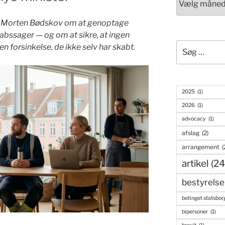
dt Morten Bødskov om at genoptage
bssager — og om at sikre, at ingen
Søg
n forsinkelse, de ikke selv har skabt.
efter:
2025
(1)
2026
(1)
advocacy
(1)
afslag
(2)
arrangement
(
artikel
(24
bestyrelse
betinget statsbor
bipersoner
(1)