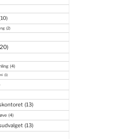
(10)
ing
(2)
(20)
ling
(4)
ni
(1)
)
skontoret
(13)
røve
(4)
sudvalget
(13)