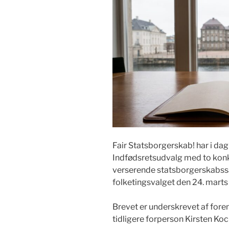
Fair Statsborgerskab! har i dag
Indfødsretsudvalg med to kon
verserende statsborgerskabssag
folketingsvalget den 24. mart
Brevet er underskrevet af for
tidligere forperson Kirsten K