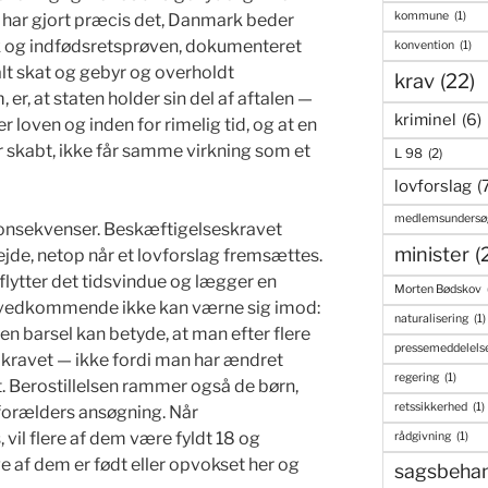
kommune
(1)
 har gjort præcis det, Danmark beder
k og indfødsretsprøven, dokumenteret
konvention
(1)
alt skat og gebyr og overholdt
krav
(22)
 er, at staten holder sin del af aftalen —
kriminel
(6)
r loven og inden for rimelig tid, og at en
r skabt, ikke får samme virkning som et
L 98
(2)
lovforslag
(
medlemsundersø
 konsekvenser. Beskæftigelseskravet
minister
(
ejde, netop når et lovforslag fremsættes.
flytter det tidsvindue og lægger en
Morten Bødskov
m vedkommende ikke kan værne sig imod:
naturalisering
(1)
en barsel kan betyde, at man efter flere
pressemeddelels
or kravet — ikke fordi man har ændret
regering
(1)
t. Berostillelsen rammer også de børn,
retssikkerhed
(1)
forælders ansøgning. Når
il flere af dem være fyldt 18 og
rådgivning
(1)
 af dem er født eller opvokset her og
sagsbehan