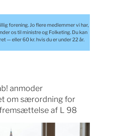
illig forening. Jo flere medlemmer vi har,
ender os til ministre og Folketing. Du kan
et — eller 60 kr. hvis du er under 22 år.
kab! anmoder
et om særordning for
fremsættelse af L 98