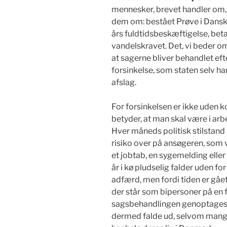
mennesker, brevet handler om,
dem om: bestået Prøve i Dans
års fuldtidsbeskæftigelse, bet
vandelskravet. Det, vi beder om,
at sagerne bliver behandlet efte
forsinkelse, som staten selv ha
afslag.
For forsinkelsen er ikke uden
betyder, at man skal være i arb
Hver måneds politisk stilstand 
risiko over på ansøgeren, so
et jobtab, en sygemelding eller 
år i kø pludselig falder uden f
adfærd, men fordi tiden er gåe
der står som bipersoner på en 
sagsbehandlingen genoptages, v
dermed falde ud, selvom mange