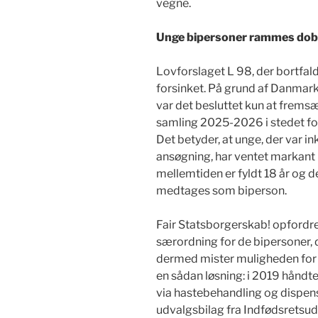
vegne.
Unge bipersoner rammes dob
Lovforslaget L 98, der bortfald
forsinket. På grund af Danmar
var det besluttet kun at fremsæ
samling 2025-2026 i stedet for
Det betyder, at unge, der var 
ansøgning, har ventet markant
mellemtiden er fyldt 18 år og 
medtages som biperson.
Fair Statsborgerskab! opfordre
særordning for de bipersoner, d
dermed mister muligheden for 
en sådan løsning: i 2019 håndte
via hastebehandling og dispen
udvalgsbilag fra Indfødsretsud