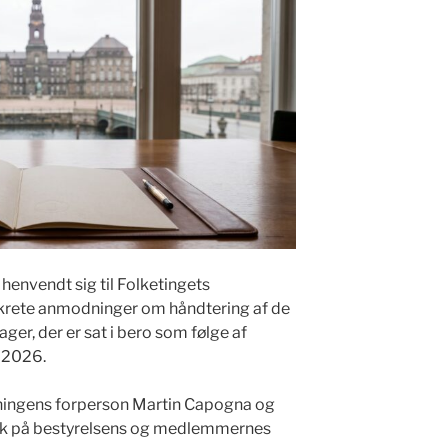
 henvendt sig til Folketingets
krete anmodninger om håndtering af de
er, der er sat i bero som følge af
s 2026.
eningens forperson Martin Capogna og
ock på bestyrelsens og medlemmernes