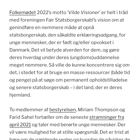
Folkemødet
2022’s motto ’
Vilde Visioner
’ er helt i tråd
med foreningen Fair Statsborgerskab!’s vision om at
genindføre en nemmere måde at opnå
statsborgerskab, den såkaldte erklæringsadgang, for
unge mennesker, der er født og/eller opvokset i
Danmark. Det vil betyde alverden for dem, og gøre
deres hverdag under deres (ungdoms)uddannelse
meget nemmere. Så ville de kunne koncentrere sig om
det, i stedet for at bruge en masse ressourcer (både tid
og penge) på at søge om permanent opholdstilladelse
og senere statsborgerskab – i det land, der er deres
hjemland.
To medlemmer af
bestyrelsen
, Miriam Thompson og
Farid Sahel fortæller om de seneste
stramninger fra
april 2021
og taler med berørte unge mennesker. Der
vil være mulighed for at stille spørgsmål. Det er trist at
høre om de gældende regler og hvordan de påvirker de