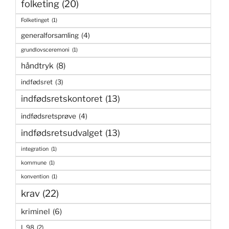
folketing
(20)
Folketinget
(1)
generalforsamling
(4)
grundlovsceremoni
(1)
håndtryk
(8)
indfødsret
(3)
indfødsretskontoret
(13)
indfødsretsprøve
(4)
indfødsretsudvalget
(13)
integration
(1)
kommune
(1)
konvention
(1)
krav
(22)
kriminel
(6)
L 98
(2)