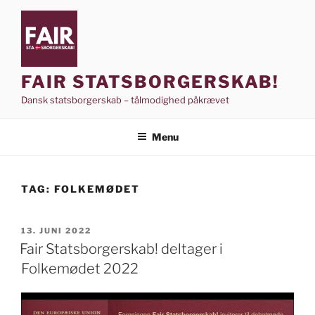
Videre
til
indhold
FAIR STATSBORGERSKAB!
Dansk statsborgerskab – tålmodighed påkrævet
Menu
TAG:
FOLKEMØDET
UDGIVET
13. JUNI 2022
DEN
Fair Statsborgerskab! deltager i
Folkemødet 2022