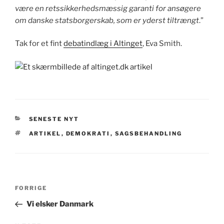
være en retssikkerhedsmæssig garanti for ansøgere
om danske statsborgerskab, som er yderst tiltrængt
.”
Tak for et fint
debatindlæg i Altinget
, Eva Smith.
KATEGORIER
SENESTE NYT
TAGS
ARTIKEL
,
DEMOKRATI
,
SAGSBEHANDLING
Indlægsnavigation
Forrige
FORRIGE
indlæg
Vi elsker Danmark