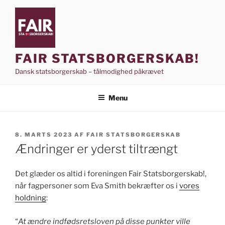
Videre
til
indhold
FAIR STATSBORGERSKAB!
Dansk statsborgerskab – tålmodighed påkrævet
Menu
UDGIVET
8. MARTS 2023
AF
FAIR STATSBORGERSKAB
DEN
Ændringer er yderst tiltrængt
Det glæder os altid i foreningen Fair Statsborgerskab!,
når fagpersoner som Eva Smith bekræfter os i
vores
holdning
:
“
At ændre indfødsretsloven på disse punkter ville