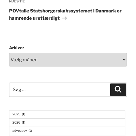
Næste
NÆSTE
indlæg
POVtalk: Statsborgerskabssystemet i Danmark er
hamrende uretfærdigt
Arkiver
Søg
Søg
efter:
2025
(1)
2026
(1)
advocacy
(1)