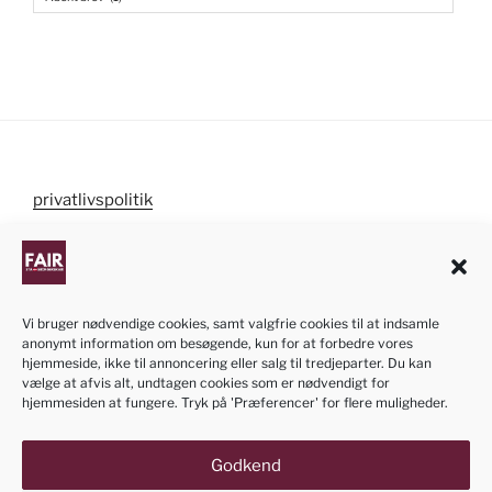
privatlivspolitik
cookiepolitik
Vi bruger nødvendige cookies, samt valgfrie cookies til at indsamle
anonymt information om besøgende, kun for at forbedre vores
NB! Informationen om ansøgningen af dansk
hjemmeside, ikke til annoncering eller salg til tredjeparter. Du kan
statsborgerskab på denne hjemmeside er kun
vælge at afvis alt, undtagen cookies som er nødvendigt for
hjemmesiden at fungere. Tryk på 'Præferencer' for flere muligheder.
vejledende. Vi bestræber os til at opdatere siden når
der kommer ændringer i processen eller loven. Siden
er vedligeholdt med frivillig kraft.
Godkend