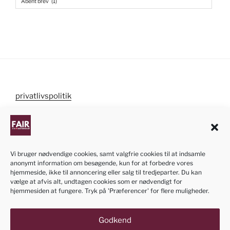
Åbent brev
(1)
privatlivspolitik
cookiepolitik
Vi bruger nødvendige cookies, samt valgfrie cookies til at indsamle
anonymt information om besøgende, kun for at forbedre vores
NB! Informationen om ansøgningen af dansk
hjemmeside, ikke til annoncering eller salg til tredjeparter. Du kan
statsborgerskab på denne hjemmeside er kun
vælge at afvis alt, undtagen cookies som er nødvendigt for
hjemmesiden at fungere. Tryk på 'Præferencer' for flere muligheder.
vejledende. Vi bestræber os til at opdatere siden når
der kommer ændringer i processen eller loven. Siden
er vedligeholdt med frivillig kraft.
Godkend