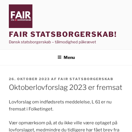
Videre
til
indhold
FAIR STATSBORGERSKAB!
Dansk statsborgerskab – tålmodighed påkrævet
Menu
UDGIVET
26. OKTOBER 2023
AF
FAIR STATSBORGERSKAB
DEN
Oktoberlovforslag 2023 er fremsat
Lovforslag om indfødsrets meddelelse, L 61 er nu
fremsat i Folketinget.
Vær
opmærksom på, at du ikke ville være optaget på
lovforslaget, medmindre du tidligere har fået brev fra