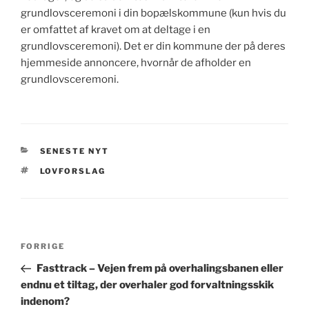
grundlovsceremoni i din bopælskommune (kun hvis du
er omfattet af kravet om at deltage i en
grundlovsceremoni). Det er din kommune der på deres
hjemmeside annoncere, hvornår de afholder en
grundlovsceremoni.
KATEGORIER
SENESTE NYT
TAGS
LOVFORSLAG
Indlægsnavigation
Forrige
FORRIGE
indlæg
Fasttrack – Vejen frem på overhalingsbanen eller
endnu et tiltag, der overhaler god forvaltningsskik
indenom?