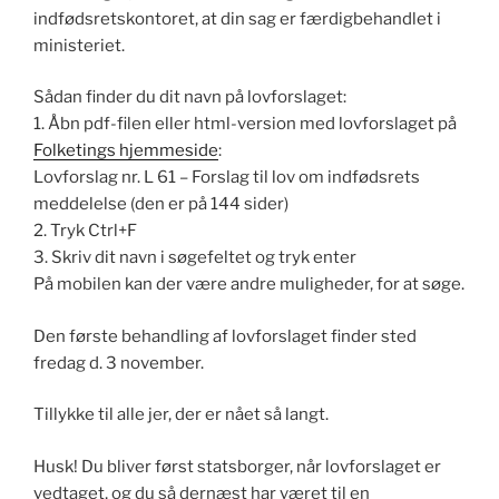
indfødsretskontoret, at din sag er færdigbehandlet i
ministeriet.
Sådan finder du dit navn på lovforslaget:
1. Åbn pdf-filen eller html-version med lovforslaget på
Folketings hjemmeside
:
Lovforslag nr. L 61 – Forslag til lov om indfødsrets
meddelelse (den er på 144 sider)
2. Tryk Ctrl+F
3. Skriv dit navn i søgefeltet og tryk enter
På mobilen kan der være andre muligheder, for at søge.
Den første behandling af lovforslaget finder sted
fredag d. 3 november.
Tillykke til alle jer, der er nået så langt.
Husk! Du bliver først statsborger, når lovforslaget er
vedtaget, og du så dernæst har været til en