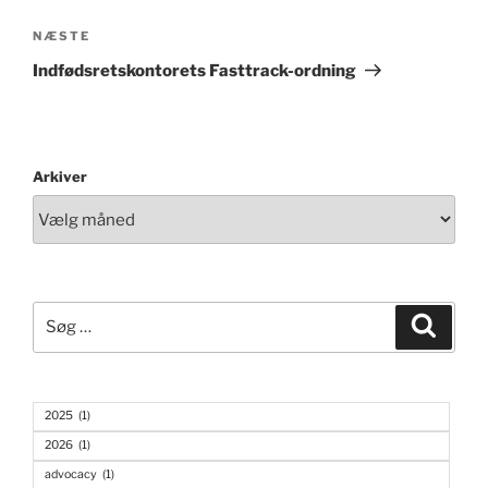
Næste
NÆSTE
indlæg
Indfødsretskontorets Fasttrack-ordning
Arkiver
Søg
Søg
efter:
2025
(1)
2026
(1)
advocacy
(1)