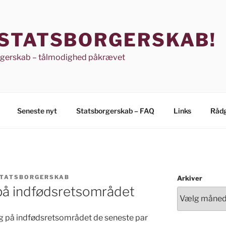
 STATSBORGERSKAB!
rgerskab – tålmodighed påkrævet
Seneste nyt
Statsborgerskab – FAQ
Links
Rådg
STATSBORGERSKAB
Arkiver
 på indfødsretsområdet
ing på indfødsretsområdet de seneste par