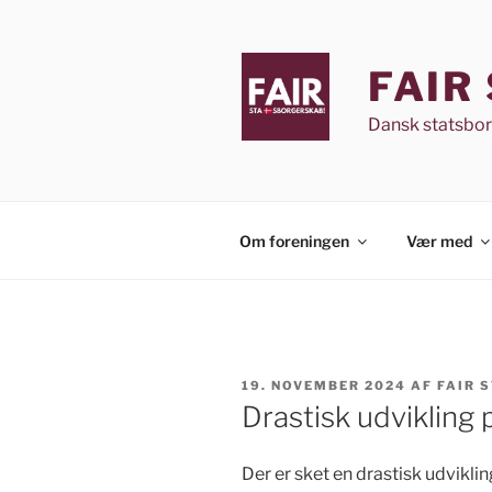
Videre
til
indhold
FAIR
Dansk statsbo
Om foreningen
Vær med
UDGIVET
19. NOVEMBER 2024
AF
FAIR 
DEN
Drastisk udvikling
Der er sket en drastisk udvikl