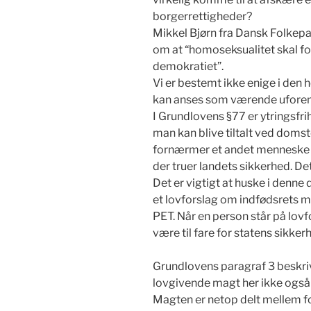
borgerrettigheder?
Mikkel Bjørn fra Dansk Folkepar
om at “homoseksualitet skal for
demokratiet”.
Vi er bestemt ikke enige i den 
kan anses som værende uforen
I Grundlovens §77 er ytringsfri
man kan blive tiltalt ved domsto
fornærmer et andet menneske of
der truer landets sikkerhed. Det
Det er vigtigt at huske i denne 
et lovforslag om indfødsrets m
PET. Når en person står på lovf
være til fare for statens sikker
Grundlovens paragraf 3 beskri
lovgivende magt her ikke ogs
Magten er netop delt mellem fo