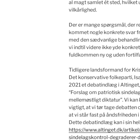
al magt samlet ét sted, hvilket
vilkårlighed.
Der er mange spørgsmål, der rejs
kommet nogle konkrete svar fra 
med den sædvanlige behandlin
vi indtil videre ikke yde konkre
fuldkommen ny og uden fortil
Tidligere landsformand for K
Det konservative folkeparti, Isa
2021 et debatindlæg i Altinge
“Forslag om patriotisk sindela
mellemøstligt diktatur”. Vi kan k
vigtigt, at vi tør tage debatten
at vi står fast på åndsfriheden
Dette debatindlæg kan i sin he
https://www.altinget.dk/artikel
sindelagskontrol-degraderer-d