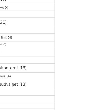
ing
(2)
(20)
ling
(4)
ni
(1)
)
skontoret
(13)
røve
(4)
sudvalget
(13)