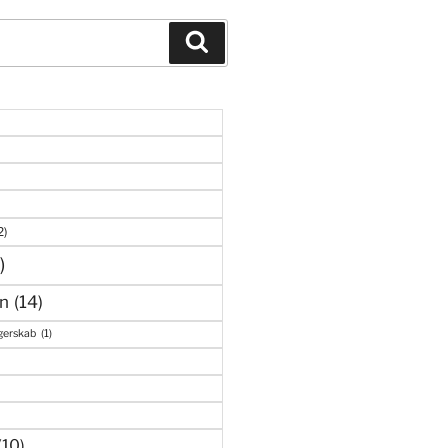
Søg
2)
)
n
(14)
gerskab
(1)
(10)