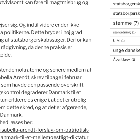
 utvivlsomt kan føre til magtmisbrug og
statsborgers
statsborgers
stemme
(7)
er sig. Og indtil videre er der ikke
politikerne. Dette bryder i høj grad
særordning
(1)
g af statsborgerskabssager. Derfor kan
UIM
(1)
t rådgivning, da denne praksis er
unge dansk
fælde.
Åbent brev
(1)
ristendemokraterne og senere medlem af
bella Arendt, skrev tilbage i februar
t, som havde den passende overskrift
gskontrol degraderer Danmark til et
un erklære os enige i, at det er utrolig
 om dette skred, og at det er afgørende,
 i Danmark.
lhed læses her:
/isabella-arendt-forslag-om-patriotisk-
anmark-til-et-mellemoestligt-diktatur