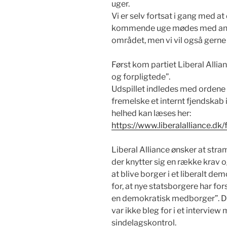
uger.
Vi er selv fortsat i gang med at
kommende uge mødes med andr
området, men vi vil også gerne s
Først kom partiet Liberal Allia
og forpligtede”.
Udspillet indledes med ordene “
fremelske et internt fjendskab i
helhed kan læses her:
https://www.liberalalliance.dk/
Liberal Alliance ønsker at stra
der knytter sig en række krav og
at blive borger i et liberalt de
for, at nye statsborgere har fo
en demokratisk medborger”. De
var ikke bleg for i et interview
sindelagskontrol.