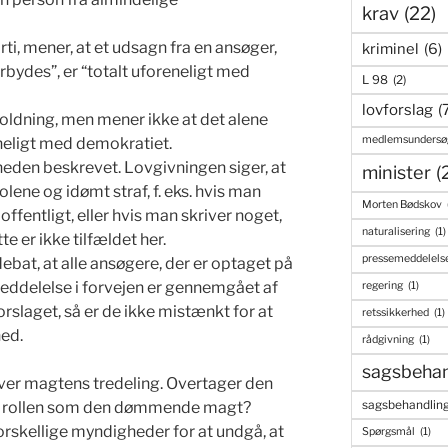
krav
(22)
ti, mener, at et udsagn fra en ansøger,
kriminel
(6)
bydes”, er “totalt uforeneligt med
L 98
(2)
lovforslag
(
holdning, men mener ikke at det alene
medlemsundersø
eligt med demokratiet.
heden beskrevet. Lovgivningen siger, at
minister
(
lene og idømt straf, f. eks. hvis man
Morten Bødskov
fentligt, eller hvis man skriver noget,
naturalisering
(1)
te er ikke tilfældet her.
pressemeddelels
debat, at alle ansøgere, der er optaget på
eddelelse i forvejen er gennemgået af
regering
(1)
orslaget, så er de ikke mistænkt for at
retssikkerhed
(1)
hed.
rådgivning
(1)
sagsbehan
ver magtens tredeling. Overtager den
sagsbehandling
å rollen som den dømmende magt?
rskellige myndigheder for at undgå, at
Spørgsmål
(1)