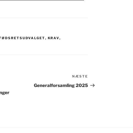
FØDSRETSUDVALGET
,
KRAV
,
NÆSTE
Næste
indlæg
Generalforsamling 2025
inger