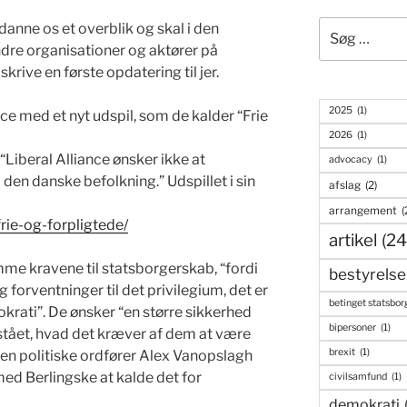
Søg
 danne os et overblik og skal i den
efter:
e organisationer og aktører på
krive en første opdatering til jer.
2025
(1)
nce med et nyt udspil, som de kalder “Frie
2026
(1)
Liberal Alliance ønsker ikke at
advocacy
(1)
 den danske befolkning.” Udspillet i sin
afslag
(2)
arrangement
(
frie-og-forpligtede/
artikel
(24
mme kravene til statsborgerskab, “fordi
bestyrelse
 forventninger til det privilegium, det er
betinget statsbor
mokrati”. De ønsker “en større sikkerhed
bipersoner
(1)
rstået, hvad det kræver af dem at være
brexit
(1)
n politiske ordfører Alex Vanopslagh
 med Berlingske at kalde det for
civilsamfund
(1)
demokrati