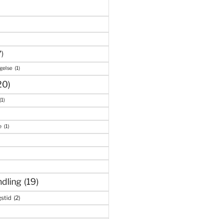
7)
gelse
(1)
20)
(1)
e
(1)
dling
(19)
stid
(2)