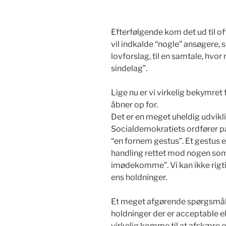
Efterfølgende kom det ud til o
vil indkalde “nogle” ansøgere, 
lovforslag, til en samtale, hvo
sindelag”.
Lige nu er vi virkelig bekymret
åbner op for.
Det er en meget uheldig udviklin
Socialdemokratiets ordfører p
“en fornem gestus”. Et gestus e
handling rettet mod nogen som
imødekomme”. Vi kan ikke rigtig 
ens holdninger.
Et meget afgørende spørgsmål e
holdninger der er acceptable el
virkelig komme til at afskære 