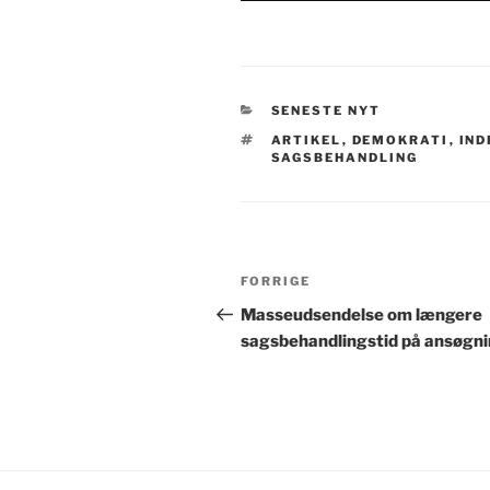
KATEGORIER
SENESTE NYT
TAGS
ARTIKEL
,
DEMOKRATI
,
IND
SAGSBEHANDLING
Indlægsnavigation
Forrige
FORRIGE
indlæg
Masseudsendelse om længere
sagsbehandlingstid på ansøgn