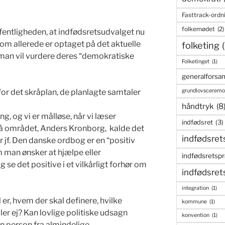
Fasttrack-ordn
folkemødet
(2)
ffentligheden, at indfødsretsudvalget nu
som allerede er optaget på det aktuelle
folketing
r man vil vurdere deres “demokratiske
Folketinget
(1)
generalforsam
grundlovsceremo
 for det skråplan, de planlagte samtaler
håndtryk
(8
g, og vi er målløse, når vi læser
indfødsret
(3)
å området, Anders Kronborg, kalde det
indfødsret
r jf. Den danske ordbog er en “positiv
 man ønsker at hjælpe eller
indfødsretsp
se det positive i et vilkårligt forhør om
indfødsret
integration
(1)
r, hvem der skal definere, hvilke
kommune
(1)
ler ej? Kan lovlige politiske udsagn
konvention
(1)
en person fra almindelige