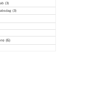
kab
(3)
kabsdag
(3)
ere
(6)