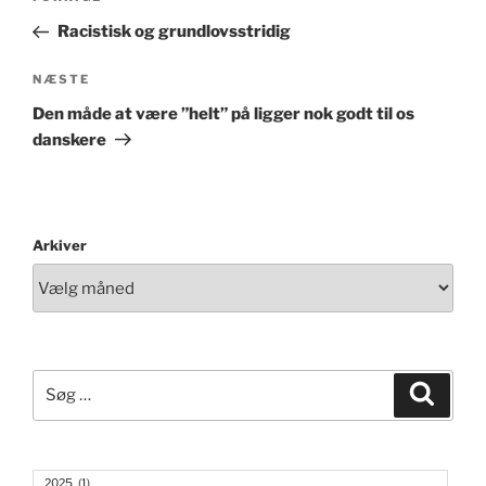
indlæg
Racistisk og grundlovsstridig
Næste
NÆSTE
indlæg
Den måde at være ”helt” på ligger nok godt til os
danskere
Arkiver
Søg
Søg
efter:
2025
(1)