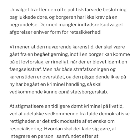
Udvalget træffer den ofte politisk farvede beslutning
bag lukkede døre, og borgeren har ikke krav på en
begrundelse. Dermed mangler indfødsretsudvalget
afgørelser enhver form for retssikkerhed!
Vi mener, at den nuværende karenstid, der skal være
gået fra en begået gerning, indtil en borger kan komme
på et lovforslag, er rimeligt, når der er blevet idømt en
fængselsstraf. Men når både strafafsoningen og
karenstiden er overstået, og den pågældende ikke på
ny har begået en kriminel handling, så skal
vedkommende kunne opnå statsborgerskab.
At stigmatisere en tidligere dømt kriminel på livstid,
ved at udelukke vedkommende fra fulde demokratiske
rettigheder, er det stik modsatte af et ønske om
resocialisering. Hvordan skal det lade sig gøre, at
integrere en person i samfundet efter at