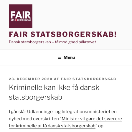
Videre
til
indhold
FAIR STATSBORGERSKAB!
Dansk statsborgerskab – tålmodighed påkrævet
Menu
UDGIVET
23. DECEMBER 2020
AF
FAIR STATSBORGERSKAB
DEN
Kriminelle kan ikke få dansk
statsborgerskab
I går slår Udlændinge- og Integrationsministeriet en
nyhed med overskriften “
Minister vil gøre det sværere
for kriminelle at få dansk statsborgerskab
” op.