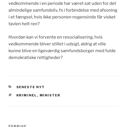
vedkommende i en periode har været sat uden for det
almindelige samfundsliv, fx i forbindelse med afsoning
i et fængsel, hvis ikke personen nogensinde får visket
tavlen helt ren?
Hvordan kan vi forvente en resocialisering, hvis
vedkommende bliver stillet i udsigt, aldrig at ville
kunne blive en ligeværdig samfundsborger med fulde
demokratiske rettigheder?
KATEGORIER
SENESTE NYT
TAGS
KRIMINEL
,
MINISTER
Indlægsnavigation
Forrige
FORRIGE