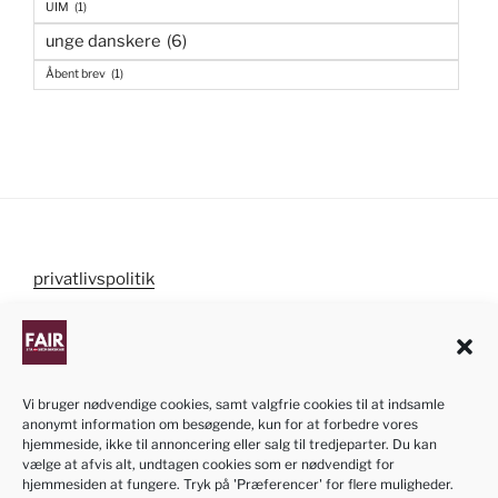
UIM
(1)
unge danskere
(6)
Åbent brev
(1)
privatlivspolitik
cookiepolitik
Vi bruger nødvendige cookies, samt valgfrie cookies til at indsamle
anonymt information om besøgende, kun for at forbedre vores
NB! Informationen om ansøgningen af dansk
hjemmeside, ikke til annoncering eller salg til tredjeparter. Du kan
statsborgerskab på denne hjemmeside er kun
vælge at afvis alt, undtagen cookies som er nødvendigt for
hjemmesiden at fungere. Tryk på 'Præferencer' for flere muligheder.
vejledende. Vi bestræber os til at opdatere siden når