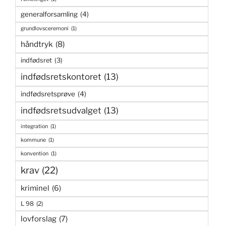
generalforsamling
(4)
grundlovsceremoni
(1)
håndtryk
(8)
indfødsret
(3)
indfødsretskontoret
(13)
indfødsretsprøve
(4)
indfødsretsudvalget
(13)
integration
(1)
kommune
(1)
konvention
(1)
krav
(22)
kriminel
(6)
L 98
(2)
lovforslag
(7)