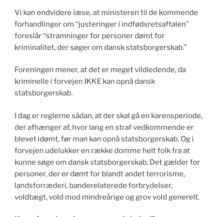
Vi kan endvidere læse, at ministeren til de kommende
forhandlinger om “justeringer i indfødsretsaftalen”
foreslår “stramninger for personer dømt for
kriminalitet, der søger om dansk statsborgerskab.”
Foreningen mener, at det er meget vildledende, da
kriminelle i forvejen IKKE kan opnå dansk
statsborgerskab.
I dag er reglerne sådan, at der skal gå en karensperiode,
der afhænger af, hvor lang en straf vedkommende er
blevet idømt, før man kan opnå statsborgerskab. Og i
forvejen udelukker en række domme helt folk fra at
kunne søge om dansk statsborgerskab. Det gælder for
personer, der er dømt for blandt andet terrorisme,
landsforræderi, banderelaterede forbrydelser,
voldtægt, vold mod mindreårige og grov vold generelt.