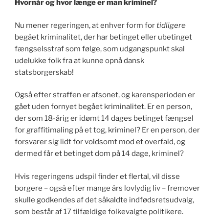
Hvornår og hvor længe er man kriminel?
Nu mener regeringen, at enhver form for
tidligere
begået kriminalitet, der har betinget eller ubetinget
fængselsstraf som følge, som udgangspunkt skal
udelukke folk fra at kunne opnå dansk
statsborgerskab!
Også efter straffen er afsonet, og karensperioden er
gået uden fornyet begået kriminalitet. Er en person,
der som 18-årig er idømt 14 dages betinget fængsel
for graffitimaling på et tog, kriminel? Er en person, der
forsvarer sig lidt for voldsomt mod et overfald, og
dermed får et betinget dom på 14 dage, kriminel?
Hvis regeringens udspil finder et flertal, vil disse
borgere – også efter mange års lovlydig liv – fremover
skulle godkendes af det såkaldte indfødsretsudvalg,
som består af 17 tilfældige folkevalgte politikere.